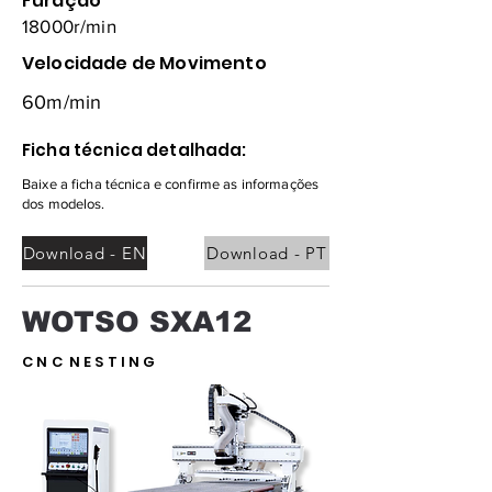
Furação
18000r/min
Velocidade de Movimento
60m/min
Ficha técnica detalhada:
Baixe a ficha técnica e confirme as informações
dos modelos.
Download - EN
Download - PT
WOTSO SXA12
C N C N E S T I N G