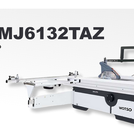
MJ6132TAZ
O