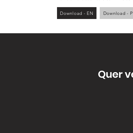
Download - EN
Download - 
Quer v